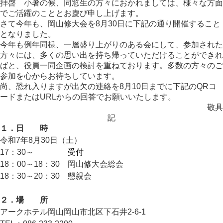
拝啓 小暑の候、同窓生の方々におかれましては、様々な方面
でご活躍のこととお慶び申し上げます。
さて今年も、岡山修大会を8月30日に下記の通り開催すること
となりました。
今年も例年同様、一層盛り上がりのある会にして、参加された
方々には、多くの思い出を持ち帰っていただけることができれ
ばと、役員一同企画の検討を重ねております。多数の方々のご
参加を心からお待ちしています。
尚、恐れ入りますが出欠の連絡を8月10日までに下記のQRコ
ードまたはURLからの回答でお願いいたします。
敬具
記
１．日 時
令和7年8月30日（土）
17：30～
18：00
受付
18：00～18：30 岡山修大会総会
18：30～20：30 懇親会
２．場 所
アークホテル岡山岡山市北区下石井2-6-1