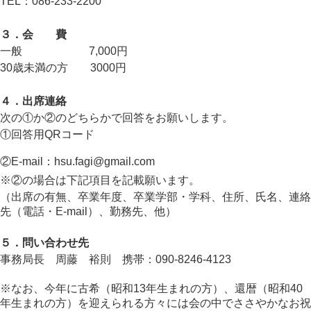
TEL：086-233-2200
３．会 費
一般 7,000円
30歳未満の方 3000円
４．出席連絡
次の①か②のどちらかで回答をお願いします。
①回答用QRコード
②E-mail：hsu.fagi@gmail.com
※②の場合は下記項目を記載願います。
（出席の有無、卒業年度、卒業学部・学科、住所、氏名、連絡
先（電話・E-mail）、勤務先、他）
５．問い合わせ先
事務局長 周藤 裕則 携帯：090-8246-4123
※なお、今年に古希（昭和13年生まれの方）、還暦（昭和40
年生まれの方）を迎えられる方々には会の中でささやかなお祝