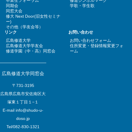
卒業生フォーラム
修道シンボルマーク
同期会
学歌・学生歌
同窓大会
修大 Next Door(旧女性セミナ
ー)
その他（学友会等）
リンク
お問い合わせ
広島修道大学
お問い合わせフォーム
広島修道大学学友会
住所変更・登録情報変更フォ
修道学園（中・高）同窓会
ーム
広島修道大学同窓会
〒731-3195
広島県広島市安佐南区大
塚東１丁目１−１
E-mail
info@shudo-u-
doso.jp
Tel/082-830-1321