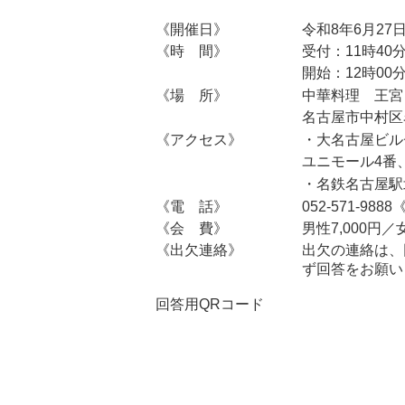
《開催日》
令和8年6月27
《時 間》
受付：11時40
開始：12時00
《場 所》
中華料理 王宮
名古屋市中村区名
《アクセス》
・大名古屋ビル
ユニモール4番
・名鉄名古屋駅
《電 話》
052-571-98
《会 費》
男性7,000円／女
《出欠連絡》
出欠の連絡は、
ず回答をお願い
回答用QRコード