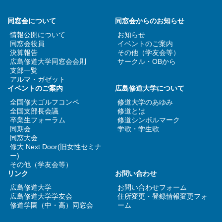
同窓会について
同窓会からのお知らせ
情報公開について
お知らせ
同窓会役員
イベントのご案内
決算報告
その他（学友会等）
広島修道大学同窓会会則
サークル・OBから
支部一覧
アルマ・ガゼット
イベントのご案内
広島修道大学について
全国修大ゴルフコンペ
修道大学のあゆみ
全国支部長会議
修道とは
卒業生フォーラム
修道シンボルマーク
同期会
学歌・学生歌
同窓大会
修大 Next Door(旧女性セミナ
ー)
その他（学友会等）
リンク
お問い合わせ
広島修道大学
お問い合わせフォーム
広島修道大学学友会
住所変更・登録情報変更フォ
修道学園（中・高）同窓会
ーム