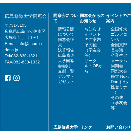
同窓会につい
同窓会からの
イベントのご
広島修道大学同窓会
て
お知らせ
案内
〒731-3195
情報公開
お知らせ
全国修大
広島県広島市安佐南区
について
イベント
ゴルフコ
大塚東１丁目１−１
同窓会役
のご案内
ンペ
E-mail
info@shudo-u-
員
その他
全国支部
doso.jp
決算報告
（学友会
長会議
広島修道
等）
卒業生フ
Tel/082-830-1321
大学同窓
サーク
ォーラム
FAX/082-830-1332
会会則
ル・OBか
同期会
支部一覧
ら
同窓大会
アルマ・
修大 Next
ガゼット
Door(旧女
性セミナ
ー)
その他
（学友会
等）
広島修道大学
リンク
お問い合わせ