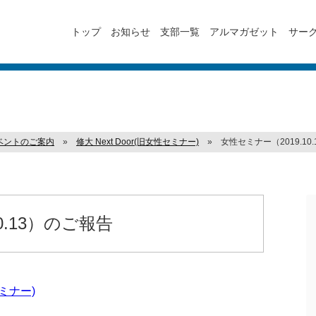
トップ
お知らせ
支部一覧
アルマガゼット
サー
ベントのご案内
»
修大 Next Door(旧女性セミナー)
»
女性セミナー（2019.10
0.13）のご報告
セミナー)