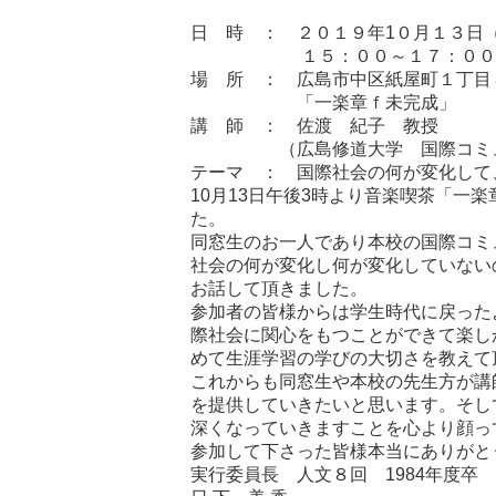
日 時 ： ２０１９年1０月１３日
１５：００～１７：００
場 所 ： 広島市中区紙屋町１丁目
「一楽章ｆ未完成」
講 師 ： 佐渡 紀子 教授
（広島修道大学 国際コミュ
テーマ ： 国際社会の何が変化して
10月13日午後3時より音楽喫茶「一
た。
同窓生のお一人であり本校の国際コミ
社会の何が変化し何が変化していない
お話して頂きました。
参加者の皆様からは学生時代に戻った
際社会に関心をもつことができて楽し
めて生涯学習の学びの大切さを教えて
これからも同窓生や本校の先生方が講
を提供していきたいと思います。そし
深くなっていきますことを心より顔っ
参加して下さった皆様本当にありがと
実行委員長 人文８回 1984年度卒