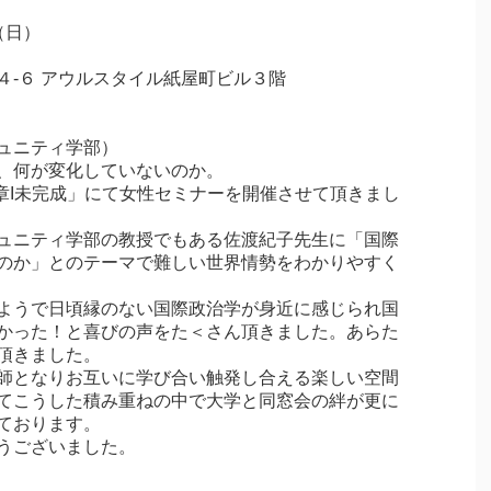
（日）
４-６ アウルスタイル紙屋町ビル３階
ニティ学部）
、何が変化していないのか。
楽章I未完成」にて女性セミナーを開催させて頂きまし
ュニティ学部の教授でもある佐渡紀子先生に「国際
のか」とのテーマで難しい世界情勢をわかりやすく
ようで日頃縁のない国際政治学が身近に感じられ国
かった！と喜びの声をた＜さん頂きました。あらた
頂きました。
師となりお互いに学び合い触発し合える楽しい空間
てこうした積み重ねの中で大学と同窓会の絆が更に
ております。
うございました。