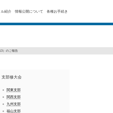
クル紹介
情報公開について
各種お手続き
.13）のご報告
支部修大会
関東支部
関西支部
九州支部
福山支部