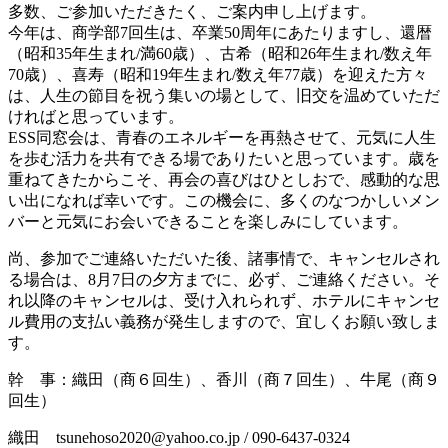
多数、ご参加いただきたく、ご案内申し上げます。
今年は、商学部7回生は、卒業50周年にあたりますし、還暦
（昭和35年生まれ/満60歳）、古希（昭和26年生まれ/数え年
70歳）、喜寿（昭和19年生まれ/数え年77歳）を迎えた方々
は、人生の節目を祝う集いの場として、旧交を温めていただ
ければと思っています。
ESS同窓会は、青春のエネルギーを再熱させて、元気に人生
を歩む活力を共有できる場でありたいと思っています。歳を
重ねてきたからこそ、再会の喜びはひとしおで、感動的な思
い出になれば幸いです。この機会に、多くのなつかしいメン
バーと元気にお会いできることを楽しみにしています。
尚、参加でご連絡いただいた後、諸事情で、キャンセルされ
る場合は、8月7日の夕方までに、必ず、ご連絡ください。そ
れ以降のキャンセルは、受け入れられず、ホテルにキャンセ
ル費用の支払い義務が発生しますので、宜しくお願い致しま
す。
幹 事：織田（商６回生）、香川（商７回生）、牛尾（商９
回生）
織田 tsunehoso2020@yahoo.co.jp / 090-6437-0324