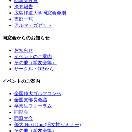
同窓会役員
決算報告
広島修道大学同窓会会則
支部一覧
アルマ・ガゼット
同窓会からのお知らせ
お知らせ
イベントのご案内
その他（学友会等）
サークル・OBから
イベントのご案内
全国修大ゴルフコンペ
全国支部長会議
卒業生フォーラム
同期会
同窓大会
修大 Next Door(旧女性セミナー)
その他（学友会等）