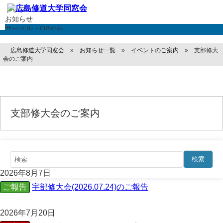
トップ
お知らせ
お知らせ
サークル・OBから
イベントのご案内
事務局から
広島修道大学同窓会
»
お知らせ一覧
»
イベントのご案内
»
支部修大
支部一覧
会のご案内
アルマガゼット
サークル紹介
情報公開について
同窓会役員
同窓会事業
支部修大会のご案内
決算報告
広島修道大学同窓会会則
各種お手続き
住所変更・登録情報変更
お問い合わせ
検索
2026年8月7日
ご報告
宇部修大会(2026.07.24)のご報告
2026年7月20日