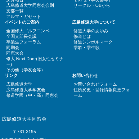
広島修道大学同窓会会則
サークル・OBから
支部一覧
アルマ・ガゼット
イベントのご案内
広島修道大学について
全国修大ゴルフコンペ
修道大学のあゆみ
全国支部長会議
修道とは
卒業生フォーラム
修道シンボルマーク
同期会
学歌・学生歌
同窓大会
修大 Next Door(旧女性セミナ
ー)
その他（学友会等）
リンク
お問い合わせ
広島修道大学
お問い合わせフォーム
広島修道大学学友会
住所変更・登録情報変更フォ
修道学園（中・高）同窓会
ーム
広島修道大学同窓会
〒731-3195