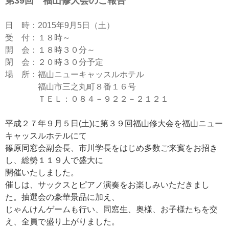
第39回 福山修大会のご報告
日 時：2015年9月5日（土）
受 付：１８時～
開 会：１８時３０分～
閉 会：２０時３０分予定
場 所：福山ニューキャッスルホテル
福山市三之丸町８番１６号
ＴＥＬ：０８４－９２２－２１２１
平成２７年９月５日(土)に第３９回福山修大会を福山ニュー
キャッスルホテルにて
篠原同窓会副会長、市川学長をはじめ多数ご来賓をお招き
し、総勢１１９人で盛大に
開催いたしました。
催しは、サックスとピアノ演奏をお楽しみいただきまし
た。抽選会の豪華景品に加え、
じゃんけんゲームも行い、同窓生、奥様、お子様たちを交
え、全員で盛り上がりました。