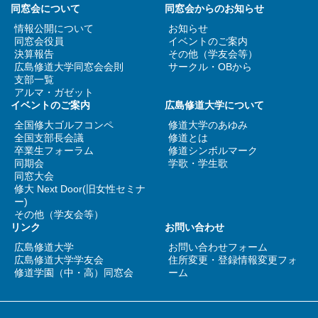
同窓会について
同窓会からのお知らせ
情報公開について
お知らせ
同窓会役員
イベントのご案内
決算報告
その他（学友会等）
広島修道大学同窓会会則
サークル・OBから
支部一覧
アルマ・ガゼット
イベントのご案内
広島修道大学について
全国修大ゴルフコンペ
修道大学のあゆみ
全国支部長会議
修道とは
卒業生フォーラム
修道シンボルマーク
同期会
学歌・学生歌
同窓大会
修大 Next Door(旧女性セミナ
ー)
その他（学友会等）
リンク
お問い合わせ
広島修道大学
お問い合わせフォーム
広島修道大学学友会
住所変更・登録情報変更フォ
修道学園（中・高）同窓会
ーム