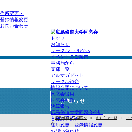
住所変更・
登録情報変更
お問い合わせ
トップ
お知らせ
サークル・OBから
イベントのご案内
事務局から
支部一覧
アルマガゼット
サークル紹介
情報公開について
同窓会役員
同窓会事業
お知らせ
決算報告
広島修道大学同窓会会則
広島修道大学同窓会
»
お知らせ一覧
»
イ
各種お手続き
内
住所変更・登録情報変更
お問い合わせ