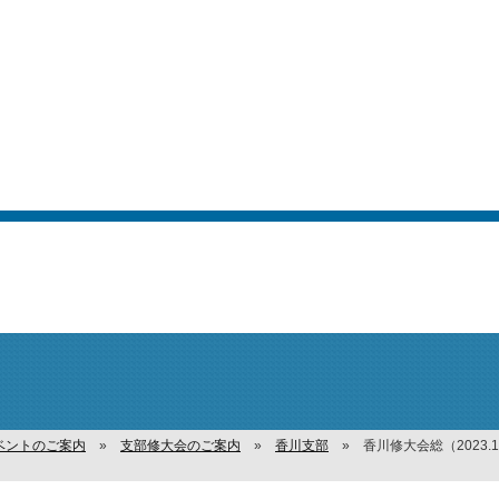
ベントのご案内
»
支部修大会のご案内
»
香川支部
»
香川修大会総（2023.1