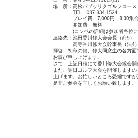
場 所：高松パブッリクゴルフ
TEL 087-834-1524
プレイ費 7,000円 8:30集合 
参加費 無料
(コンペの詳細は参加者各
連絡先：池田香川修大会会長（
高寺香川修大会幹事長（
拝啓 初秋の候、修大同窓生の各方面
お慶び申し上げます｡
さて、上記日程にて香川修大会総会開
また、翌日ゴルフ大会を開催しますの
上げます。お忙しいところ恐縮ですが
是非ご参会を宜しくお願い致します。
敬