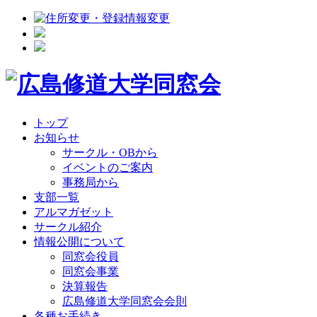
トップ
お知らせ
サークル・OBから
イベントのご案内
事務局から
支部一覧
アルマガゼット
サークル紹介
情報公開について
同窓会役員
同窓会事業
決算報告
広島修道大学同窓会会則
各種お手続き