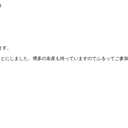
1
）
ます。
ことにしました。博多の名産も待っていますのでふるってご参
。