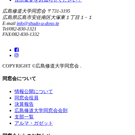
広島修道大学同窓会
〒731-3195
広島県広島市安佐南区大塚東１丁目１−１
E-mail
info@shudo-u-doso.jp
Tel/082-830-1321
FAX/082-830-1332
COPYRIGHT ©広島修道大学同窓会 .
同窓会について
情報公開について
同窓会役員
決算報告
広島修道大学同窓会会則
支部一覧
アルマ・ガゼット