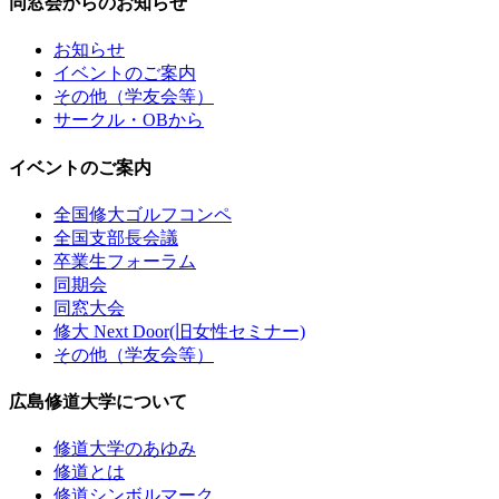
同窓会からのお知らせ
お知らせ
イベントのご案内
その他（学友会等）
サークル・OBから
イベントのご案内
全国修大ゴルフコンペ
全国支部長会議
卒業生フォーラム
同期会
同窓大会
修大 Next Door(旧女性セミナー)
その他（学友会等）
広島修道大学について
修道大学のあゆみ
修道とは
修道シンボルマーク