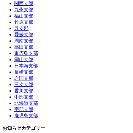
関西支部
九州支部
福山支部
竹原支部
呉支部
愛媛支部
周南支部
高田支部
東広島支部
岡山支部
日本海支部
長崎支部
岩国支部
三次支部
香川支部
中部支部
北海道支部
宇部支部
鹿児島支部
お知らせカテゴリー