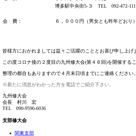
博多駅中央街5-３ TEL 092-472-111
会 費：
６，０００円（男女とも昨年どおり
皆様方におかれましては益々ご活躍のこととお喜び申し上げ
この度コロナ後の２度目の九州修大会(第４６回)を開催する
整理の都合もありますので４月末日頃までにご連絡ください
※新たに消息がわかった方を電話でご紹介下さい。
九州修大会
会長 村川 宏
TEL 090-9596-6036
支部修大会
関東支部