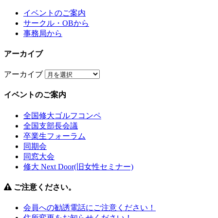
イベントのご案内
サークル・OBから
事務局から
アーカイブ
アーカイブ
イベントのご案内
全国修大ゴルフコンペ
全国支部長会議
卒業生フォーラム
同期会
同窓大会
修大 Next Door(旧女性セミナー)
ご注意ください。
会員への勧誘電話にご注意ください！
住所変更をお知らせください！