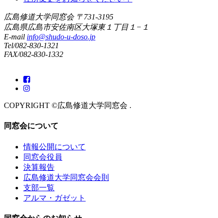
広島修道大学同窓会
〒731-3195
広島県広島市安佐南区大塚東１丁目１−１
E-mail
info@shudo-u-doso.jp
Tel/082-830-1321
FAX/082-830-1332
COPYRIGHT ©広島修道大学同窓会 .
同窓会について
情報公開について
同窓会役員
決算報告
広島修道大学同窓会会則
支部一覧
アルマ・ガゼット