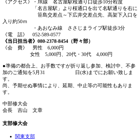
《アクセス》・JR線 名古屋駅桜通り口徒歩10分程度
「名古屋駅」より桜通口を出て名駅通りを右に
笹島交差点～下広井交差点先、高架下入口を
入り約50ｍ
・あおなみ線 ささじまライブ駅徒歩3分
《電 話》 052-589-0577
《当日担当者》080-2378-8454（野々部）
《会 費》 男性 6,000円
女性 5,000円、20代・30代 4,000円
●準備の都合上、お手数ですが折り返し参加、検討中、不参
加のご通知を5月31 日(水)までにお願い致しま
す。
尚、予期せぬ事情により、延期、中止等の可能性もありま
す。
中部修大会
会長 吉山 文章
支部修大会
関東支部