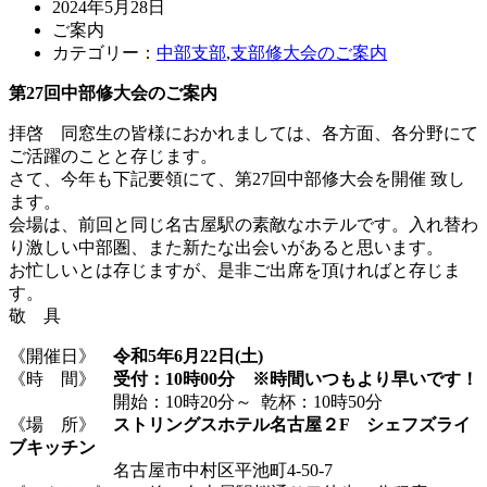
2024年5月28日
ご案内
カテゴリー：
中部支部
,
支部修大会のご案内
第27回中部修大会のご案内
拝啓 同窓生の皆様におかれましては、各方面、各分野にて
ご活躍のことと存じます。
さて、今年も下記要領にて、第27回中部修大会を開催 致し
ます。
会場は、前回と同じ名古屋駅の素敵なホテルです。入れ替わ
り激しい中部圏、また新たな出会いがあると思います。
お忙しいとは存じますが、是非ご出席を頂ければと存じま
す。
敬 具
《開催日》
令和5年6月22日(土)
《時 間》
受付：10時00分 ※時間いつもより早いです！
開始：10時20分～ 乾杯：10時50分
《場 所》
ストリングスホテル名古屋２F シェフズライ
ブキッチン
名古屋市中村区平池町4-50-7