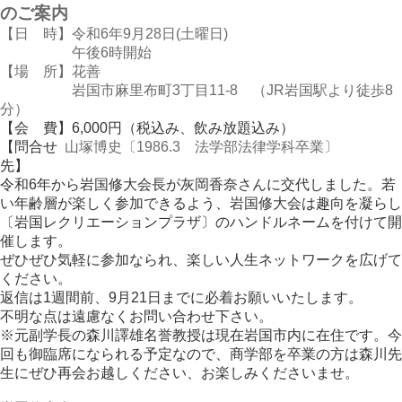
のご案内
【日 時】令和6年9月28日(土曜日)
午後6時開始
【場 所】花善
岩国市麻里布町3丁目11-8 （JR岩国駅より徒歩8
分）
【会 費】6,000円（税込み、飲み放題込み）
【問合せ
山塚博史〔1986.3 法学部法律学科卒業〕
先】
令和6年から岩国修大会長が灰岡香奈さんに交代しました。若
い年齢層が楽しく参加できるよう、岩国修大会は趣向を凝らし
〔岩国レクリエーションプラザ〕のハンドルネームを付けて開
催します。
ぜひぜひ気軽に参加なられ、楽しい人生ネットワークを広げて
ください。
返信は1週間前、9月21日までに必着お願いいたします。
不明な点は遠慮なくお問い合わせ下さい。
※元副学長の森川譯雄名誉教授は現在岩国市内に在住です。今
回も御臨席になられる予定なので、商学部を卒業の方は森川先
生にぜひ再会お越しください、お楽しみくださいませ。