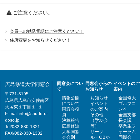
ご注意ください。
会員への勧誘電話にご注意ください！
住所変更をお知らせください！
同窓会につい
同窓会からの
イベントのご
広島修道大学同窓会
て
お知らせ
案内
〒731-3195
情報公開
お知らせ
全国修大
広島県広島市安佐南区
について
イベント
ゴルフコ
大塚東１丁目１−１
同窓会役
のご案内
ンペ
E-mail
info@shudo-u-
員
その他
全国支部
doso.jp
決算報告
（学友会
長会議
広島修道
等）
卒業生フ
Tel/082-830-1321
大学同窓
サーク
ォーラム
FAX/082-830-1332
会会則
ル・OBか
同期会